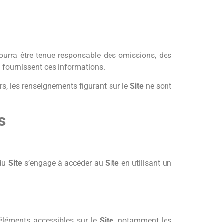
pourra être tenue responsable des omissions, des
ui fournissent ces informations.
urs, les renseignements figurant sur le
Site
ne sont
s
du
Site
s’engage à accéder au
Site
en utilisant un
s éléments accessibles sur le
Site
, notamment les