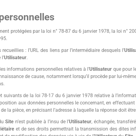
personnelles
t protégées par la loi n° 78-87 du 6 janvier 1978, la loi n° 20
995.
 recueillies : l’URL des liens par l’intermédiaire desquels l’
Utili
 l’
Utilisateur
.
es informations personnelles relatives à l’
Utilisateur
que pour le
naissance de cause, notamment lorsqu’il procède par lui-même à le
ns.
uivants de la loi 78-17 du 6 janvier 1978 relative à l’informatiq
d’opposition aux données personnelles le concernant, en effectua
e de la pièce, en précisant l’adresse à laquelle la réponse doit êtr
du
Site
n’est publiée à l’insu de l’
Utilisateur
, échangée, transfé
iétaire
et de ses droits permettrait la transmission des dites in