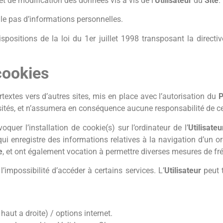
t de modification des données vis à vis de l’
Utilisateur
du
Site
.
ille pas d’informations personnelles.
positions de la loi du 1er juillet 1998 transposant la directi
cookies
textes vers d’autres sites, mis en place avec l’autorisation du
P
 visités, et n’assumera en conséquence aucune responsabilité de ce
oquer l’installation de cookie(s) sur l’ordinateur de l’
Utilisateu
qui enregistre des informations relatives à la navigation d’un o
e
, et ont également vocation à permettre diverses mesures de fr
l’impossibilité d’accéder à certains services. L’
Utilisateur
peut t
aut a droite) / options internet.