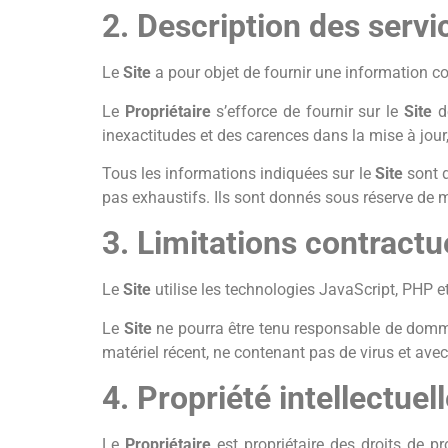
2. Description des servi
Le
Site
a pour objet de fournir une information c
Le
Propriétaire
s’efforce de fournir sur le
Site
de
inexactitudes et des carences dans la mise à jour, 
Tous les informations indiquées sur le
Site
sont d
pas exhaustifs. Ils sont donnés sous réserve de m
3. Limitations contractu
Le
Site
utilise les technologies JavaScript, PHP 
Le
Site
ne pourra être tenu responsable de dommag
matériel récent, ne contenant pas de virus et avec
4. Propriété intellectuel
Le
Propriétaire
est propriétaire des droits de pr