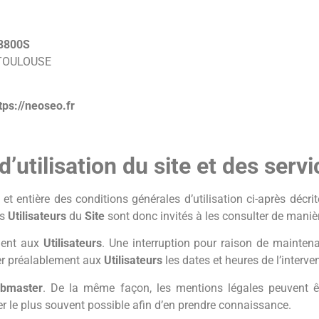
28800S
 TOULOUSE
ps://neoseo.fr
d’utilisation du site et des ser
e et entière des conditions générales d’utilisation ci-après décri
es
Utilisateurs
du
Site
sont donc invités à les consulter de manièr
ment aux
Utilisateurs
. Une interruption pour raison de maintena
er préalablement aux
Utilisateurs
les dates et heures de l’interve
bmaster
. De la même façon, les mentions légales peuvent ê
érer le plus souvent possible afin d’en prendre connaissance.